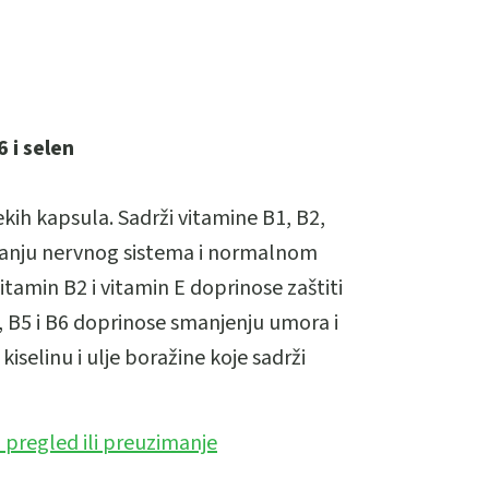
6 i selen
kih kapsula. Sadrži vitamine B1, B2,
sanju nervnog sistema i normalnom
tamin B2 i vitamin E doprinose zaštiti
2, B5 i B6 doprinose smanjenju umora i
 kiselinu i ulje boražine koje sadrži
a pregled ili preuzimanje