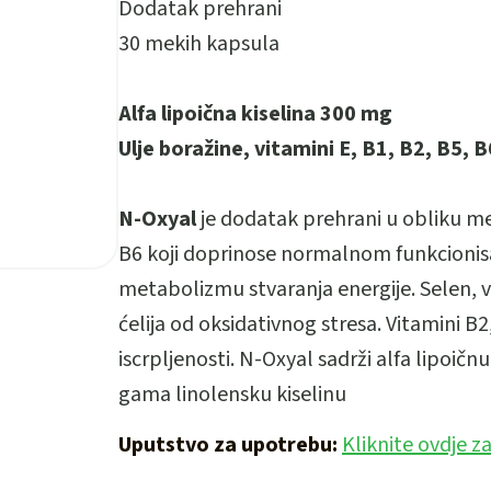
Dodatak prehrani
30 mekih kapsula
Alfa lipoična kiselina 300 mg
Ulje boražine, vitamini E, B1, B2, B5, B
N-Oxyal
je dodatak prehrani u obliku me
B6 koji doprinose normalnom funkcioni
metabolizmu stvaranja energije. Selen, vi
ćelija od oksidativnog stresa. Vitamini B
iscrpljenosti. N-Oxyal sadrži alfa lipoičnu
gama linolensku kiselinu
Uputstvo za upotrebu:
Kliknite ovdje z